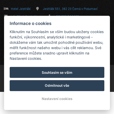
Hotel Jestřábí
Jestřábí 551, 382 23 Černá v Pošumaví
info@hoteljestrabi.cz
+420 380 744 128
Informace o cookies
Sobota
Neděle
Pondělí
Úterý
Středa
Kliknutím na Souhlasím se vším budou uloženy cookies
funkční, výkonnostní, analytické i marketingové -
dokážeme vám tak umožnit pohodlné používání webu,
měřit funkčnost našeho webu i vás cílit reklamou. Své
27 °C
30 °C
33 °C
28 °C
27 °C
preference můžete snadno upravit kliknutím na
Předpověď počasí
Nastavení cookies.
Souhlasím se vším
© Copyright 2026 | Všechna práva vyhrazena
Odmítnout vše
Nastavení cookies