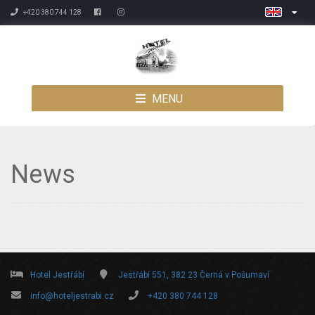
+420 380 744 128
MENU
News
Hotel Jestřábí
Jestřábí 551, 382 23 Černá v Pošumaví
info@hoteljestrabi.cz
+420 380 744 128