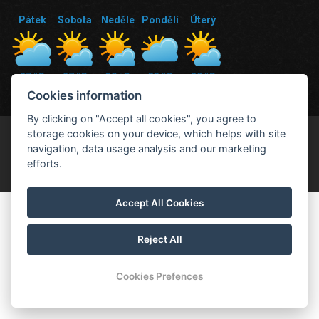
Pátek
Sobota
Neděle
Pondělí
Úterý
27 °C
27 °C
30 °C
33 °C
29 °C
Cookies information
Předpověď počasí
By clicking on "Accept all cookies", you agree to
storage cookies on your device, which helps with site
© Copyright 2026 | All rights reserved
navigation, data usage analysis and our marketing
efforts.
Accept All Cookies
Reject All
Cookies Prefences