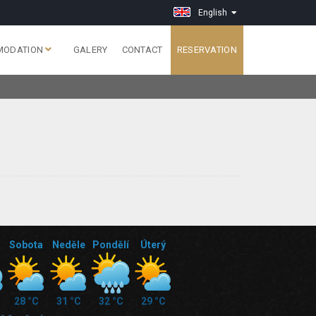
English
MODATION
GALERY
CONTACT
RESERVATION
Sobota
Neděle
Pondělí
Úterý
28 °C
31 °C
32 °C
29 °C