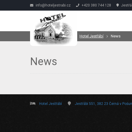
info@hoteljestrabi.cz
+420 380 744 128
Jestřá
Hotel Jestřábí
News
News
Hotel Jestřábí
Jestřábí 551, 382 23 Černá v Pošu