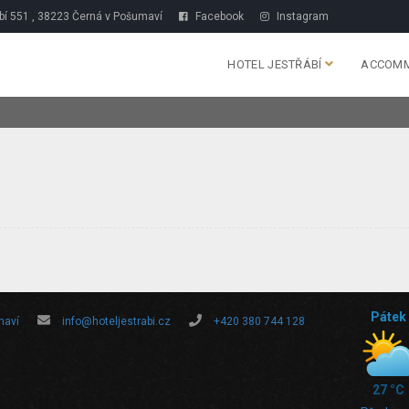
bí 551 , 38223 Černá v Pošumaví
Facebook
Instagram
HOTEL JESTŘÁBÍ
ACCOM
Pátek
maví
info@hoteljestrabi.cz
+420 380 744 128
27 °C